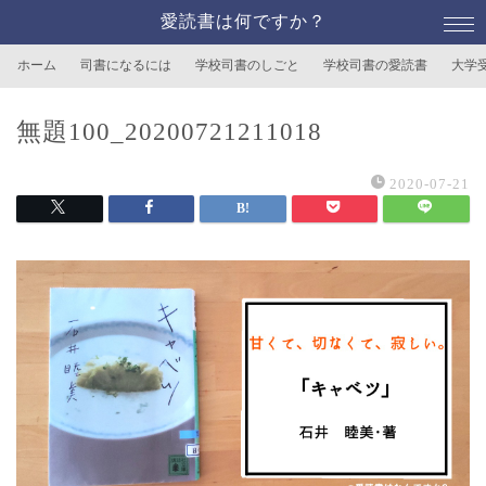
愛読書は何ですか？
ホーム
司書になるには
学校司書のしごと
学校司書の愛読書
大学
無題100_20200721211018
2020-07-21