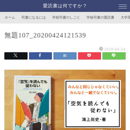
愛読書は何ですか？
ホーム
司書になるには
学校司書のしごと
学校司書の愛読書
大学
無題107_20200424121539
2020-04-24