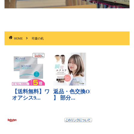
HOME
司書の机