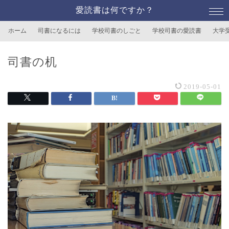
愛読書は何ですか？
ホーム
司書になるには
学校司書のしごと
学校司書の愛読書
大学
司書の机
2019-05-01