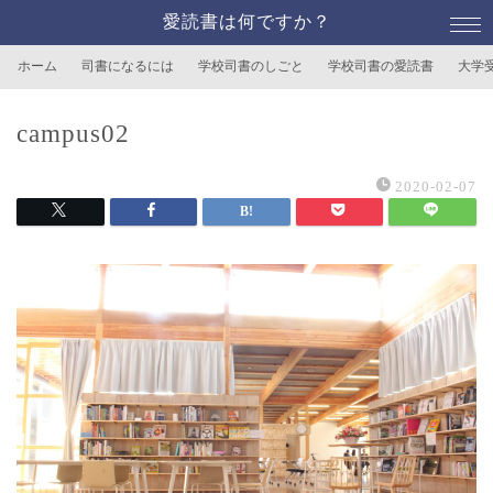
愛読書は何ですか？
ホーム
司書になるには
学校司書のしごと
学校司書の愛読書
大学
campus02
2020-02-07