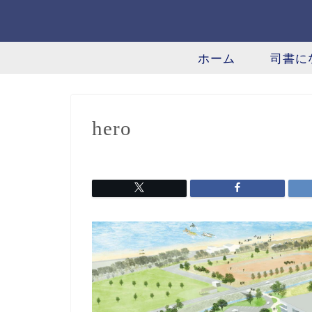
ホーム
司書に
hero