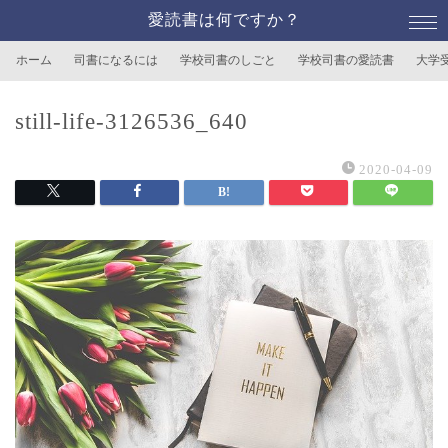
愛読書は何ですか？
ホーム
司書になるには
学校司書のしごと
学校司書の愛読書
大学
still-life-3126536_640
2020-04-09