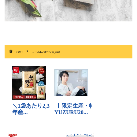
HOME
still-life-3126536_640