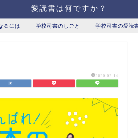
愛読書は何ですか？
なるには
学校司書のしごと
学校司書の愛読
2020-02-14