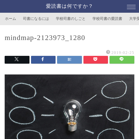
愛読書は何ですか？
ホーム
司書になるには
学校司書のしごと
学校司書の愛読書
大学
mindmap-2123973_1280
2019-02-25