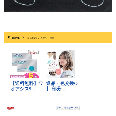
HOME
mindmap-2123973_1280