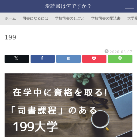
愛読書は何ですか？
ホーム
司書になるには
学校司書のしごと
学校司書の愛読書
大学
199
2020-03-07