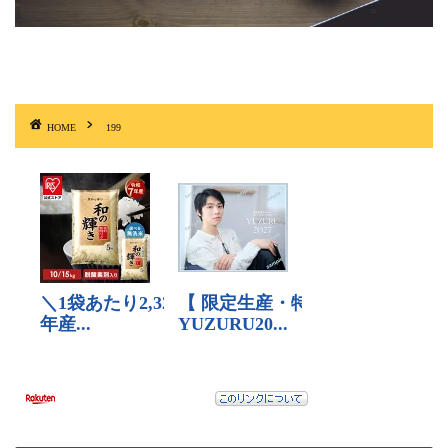
HOME
199