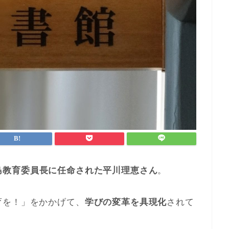
島教育委員長に任命された平川理恵さん
。
育を！」をかかげて、
学びの変革を具現化
されて