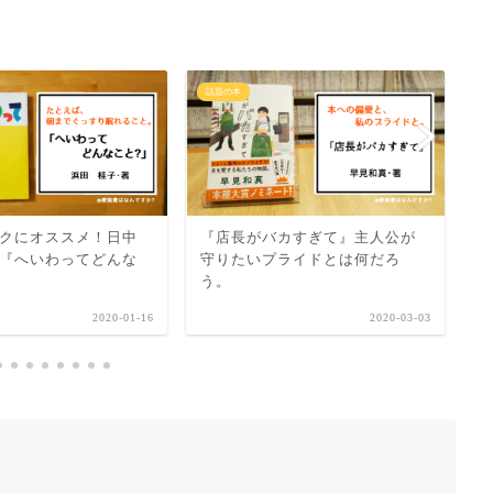
話題の本
話
クにオススメ！日中
『店長がバカすぎて』主人公が
『
『へいわってどんな
守りたいプライドとは何だろ
「
う。
て
2020-01-16
2020-03-03