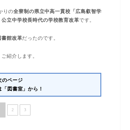
かりの
全寮制の県立中高一貫校「広島叡智学
、
公立中学校長時代の学校教育改革
です。
図書館改革
だったのです。
くご紹介します。
次のページ
は「図書室」から！
2
3