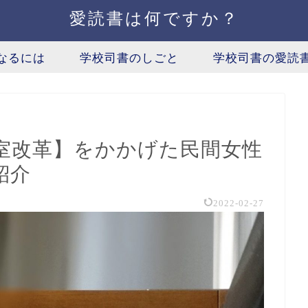
愛読書は何ですか？
なるには
学校司書のしごと
学校司書の愛読
室改革】をかかげた民間女性
紹介
2022-02-27