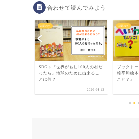
合わせて読んでみよう
話題の本
話題の本
の実現を手に
SDGｓ『世界がもし100人の村だ
ブックトー
ったら』地球のために出来るこ
韓平和絵本
とは何？
こと？』
2019-03-22
2020-04-13