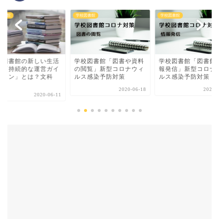
図書館
学校図書館
学校図書館
校図書館「図書や資料
学校図書館「図書館の情
図書館の本でコロナ
閲覧」新型コロナウィ
報発信」新型コロナウィ
はしない？リスクと
ス感染予防対策
ルス感染予防対策
館本の除菌消毒方法
2020-06-18
2020-06-18
2021-