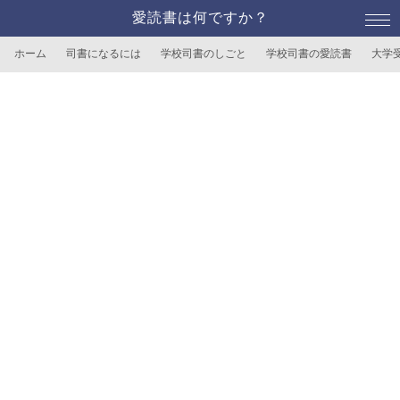
愛読書は何ですか？
ホーム
司書になるには
学校司書のしごと
学校司書の愛読書
大学