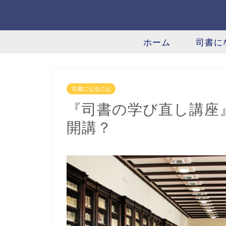
ホーム
司書に
司書になるには
『司書の学び直し講座
開講？