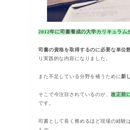
2012年に司書養成の大学カリキュラ
司書の資格を取得するのに必要な単位
り実践的な内容になりました。
また不足している分野を補うために
新
そこで今注目されているのが、
改正前
です。
司書として長く務めるほど現場の経験
もの。