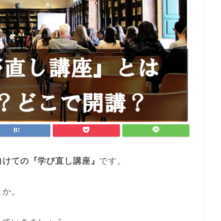
向けての『学び直し講座』
です。
うか。