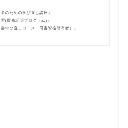
了者のための学び直し講座』
習(履修証明プログラム)』
司書学び直しコース（司書資格所有者）』