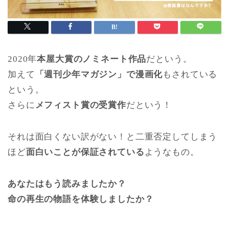
2020年
本屋大賞のノミネート作品
だという。
加えて
「週刊少年マガジン」で漫画化
もされている
という。
さらに
メフィスト賞の受賞作
だという！
それは面白くない訳がない！と二重否定してしまう
ほど
面白いことが保証されている
ようなもの。
あなたはもう読みましたか？
命の再生の物語を体験しましたか？