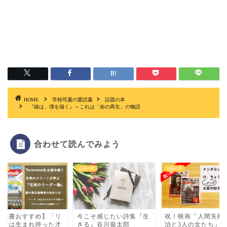
HOME
学校司書の愛読書
話題の本
『線は、僕を描く』～これは「命の再生」の物語
合わせて読んでみよう
の本
話題の本
話題の本
愛読書おすすめ】「リ
今こそ感じたい詩集『生
祝！映画「人間失格 
ダーは生まれ持った才
きる』谷川俊太郎
治と3人の女たち」