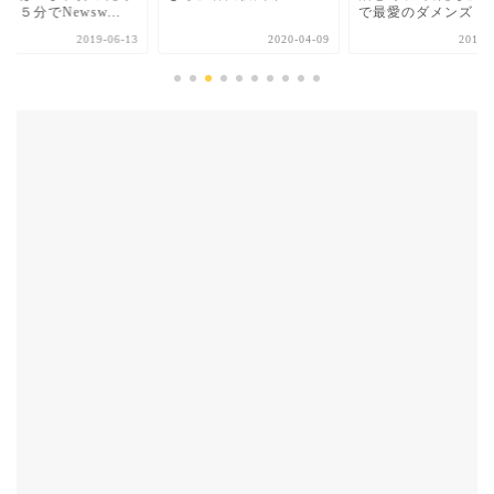
」５分でNewsw...
で最愛のダメンズ
2019-06-13
2020-04-09
2019-