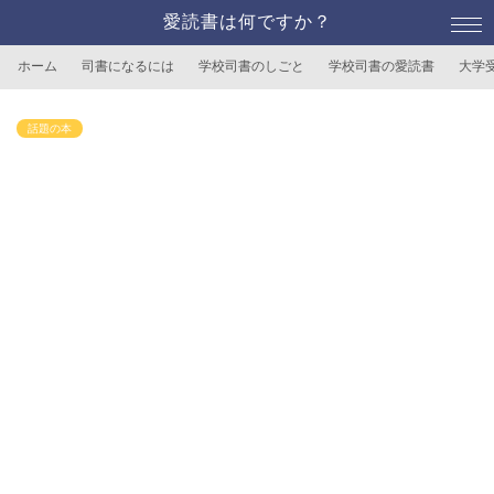
愛読書は何ですか？
ホーム
司書になるには
学校司書のしごと
学校司書の愛読書
大学
話題の本