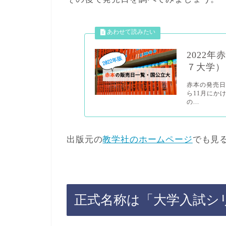
2022
７大学）
赤本の発売日
ら11月にか
の...
出版元の
教学社のホームページ
でも見
正式名称は「大学入試シ