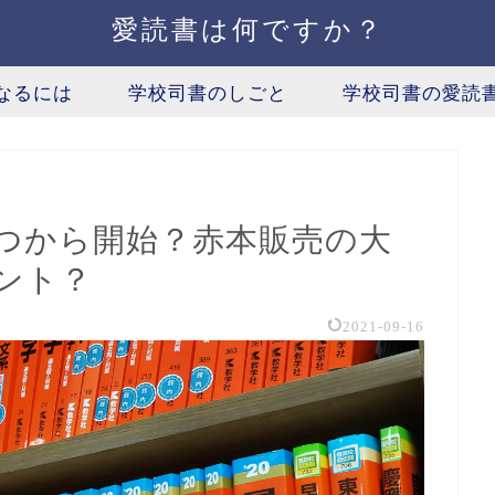
愛読書は何ですか？
なるには
学校司書のしごと
学校司書の愛読
いつから開始？赤本販売の大
ント？
2021-09-16