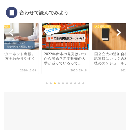
合わせて読んでみよう
受験対策
大学受験対策
大学受験対策
インターネット出願」
2022年赤本の発売はいつ
国公立大の追加合格
やり方をわかりやすく
から開始？赤本販売の大
話連絡はいつ？合格
説！
学が減っているって...
後のスケジュール。
2020-12-24
2020-09-16
2020-