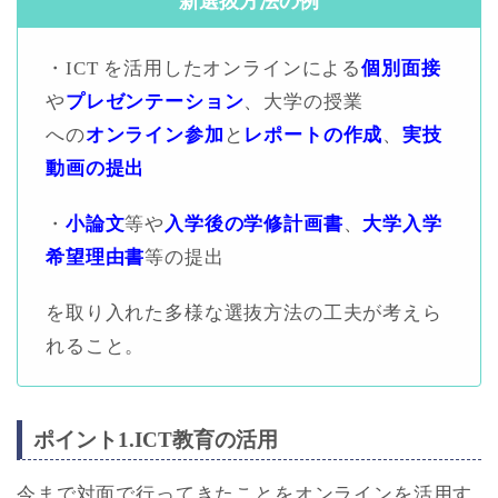
新選抜方法の例
・ICT を活用したオンラインによる
個別面接
や
プレゼンテーション
、大学の授業
への
オンライン参加
と
レポートの作成
、
実技
動画の提
出
・
小論文
等や
入学後の学修計画書
、
大学入学
希望理由書
等の提出
を取り入れた多様な選抜方法の工夫が考えら
れること。
ポイント1.ICT教育の活用
今まで対面で行ってきたことをオンラインを活用す