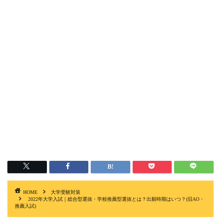
HOME
大学受験対策
2022年大学入試｜総合型選抜・学校推薦型選抜とは？出願時期はいつ？(旧AO・
推薦入試)