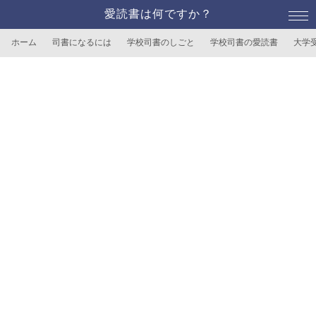
愛読書は何ですか？
ホーム
司書になるには
学校司書のしごと
学校司書の愛読書
大学