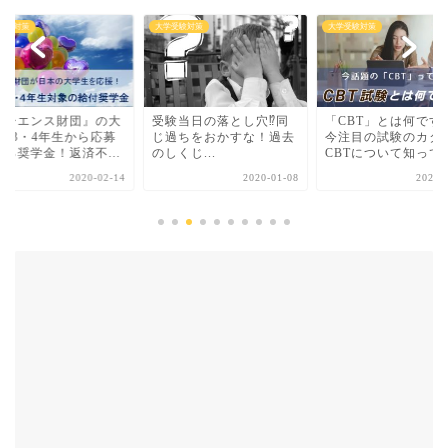
受験対策
大学受験対策
大学受験対策
キーエンス財団』の大
受験当日の落とし穴⁉同
「CBT」とは何です
2・3・4年生から応募
じ過ちをおかすな！過去
今注目の試験のカタ
きる奨学金！返済不...
のしくじ...
CBTについて知ってお.
2020-02-14
2020-01-08
2020-