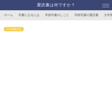
愛読書は何ですか？
ホーム
司書になるには
学校司書のしごと
学校司書の愛読書
大学
大学受験対策