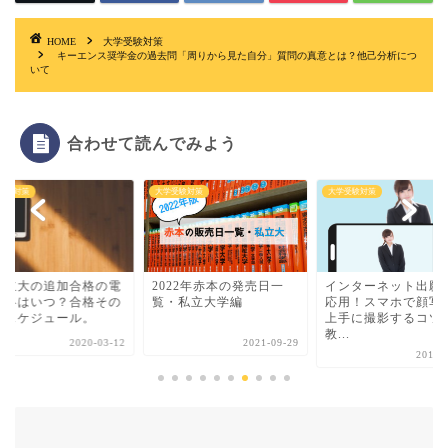
HOME
大学受験対策
キーエンス奨学金の過去問「周りから見た自分」質問の真意とは？他己分析につ
いて
合わせて読んでみよう
受験対策
大学受験対策
大学受験対策
022年赤本の発売日一
インターネット出願にも
「CBT」とは何です
・私立大学編
応用！スマホで顔写真を
今注目の試験のカタ
上手に撮影するコツ、
CBTについて知ってお.
教...
2021-09-29
2020-
2019-12-01