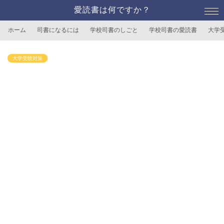
愛読書は何ですか？
ホーム
司書になるには
学校司書のしごと
学校司書の愛読書
大学
大学受験対策