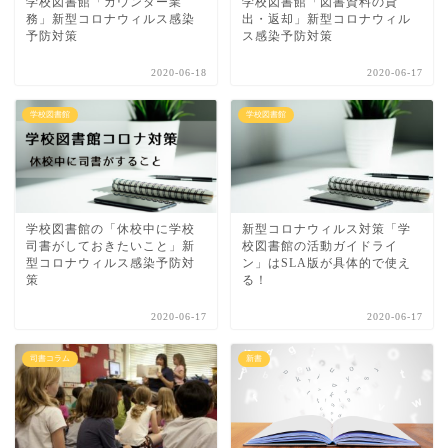
学校図書館「カウンター業
学校図書館「図書資料の貸
務」新型コロナウィルス感染
出・返却」新型コロナウィル
予防対策
ス感染予防対策
2020-06-18
2020-06-17
学校図書館
学校図書館
学校図書館の「休校中に学校
新型コロナウィルス対策「学
司書がしておきたいこと」新
校図書館の活動ガイドライ
型コロナウィルス感染予防対
ン」はSLA版が具体的で使え
策
る！
2020-06-17
2020-06-17
司書コラム
新書