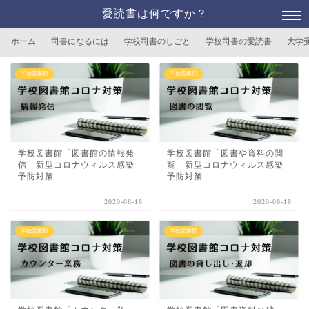
愛読書は何ですか？
ホーム
司書になるには
学校司書のしごと
学校司書の愛読書
大学
学校図書館
学校図書館
学校図書館「図書館の情報発
学校図書館「図書や資料の閲
信」新型コロナウィルス感染
覧」新型コロナウィルス感染
予防対策
予防対策
2020-06-18
2020-06-18
学校図書館
学校図書館