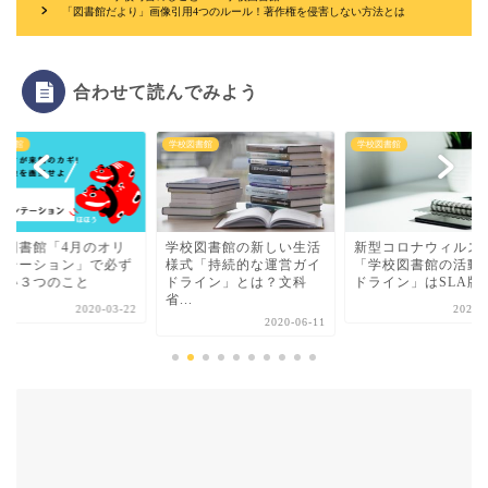
「図書館だより」画像引用4つのルール！著作権を侵害しない方法とは
合わせて読んでみよう
学校図書館
学校図書館
学校図書館
学校図書館の新しい生活
新型コロナウィルス対策
学校図書館「毎日
様式「持続的な運営ガイ
「学校図書館の活動ガイ
掃」新型コロナウ
ドライン」とは？文科
ドライン」はSLA版が...
感染予防対策
...
2020-06-17
202
2020-06-11