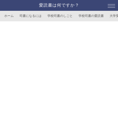
愛読書は何ですか？
ホーム
司書になるには
学校司書のしごと
学校司書の愛読書
大学